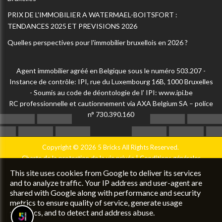
PRIX DE L'IMMOBILIER A WATERMAEL-BOITSFORT :
TENDANCES 2025 ET PREVISIONS 2026
Quelles perspectives pour l'immobilier bruxellois en 2026 ?
Agent immobilier agréé en Belgique sous le numéro 503.207 -
Instance de contrôle: IPI, rue du Luxembourg 16B, 1000 Bruxelles
- Soumis au code de déontologie de l’ IPI:
www.ipi.be
RC professionnelle et cautionnement via AXA Belgium SA – police
n° 730.390.160
Copyright © 2026 5 Bricks All Rights Reserved.
Charte de la protection de la vie privée
|
Conditions générales
d'utilisation du site
|
Configuration des cookies
|
UP-TO-DATE
This site uses cookies from Google to deliver its services
WebDesign
and to analyze traffic. Your IP address and user-agent are
shared with Google along with performance and security
metrics to ensure quality of service, generate usage
statistics, and to detect and address abuse.