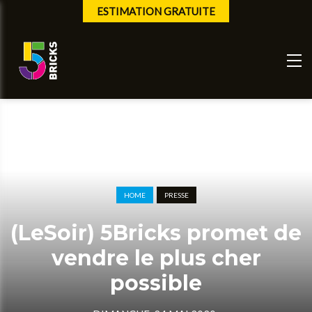
ESTIMATION GRATUITE
HOME
PRESSE
(LeSoir) 5Bricks promet de
vendre le plus cher
possible