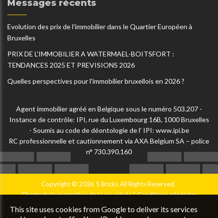
Messages récents
Evolution des prix de l'immobilier dans le Quartier Européen à
Bruxelles
PRIX DE L'IMMOBILIER A WATERMAEL-BOITSFORT :
TENDANCES 2025 ET PREVISIONS 2026
Quelles perspectives pour l'immobilier bruxellois en 2026 ?
Agent immobilier agréé en Belgique sous le numéro 503.207 -
Instance de contrôle: IPI, rue du Luxembourg 16B, 1000 Bruxelles
- Soumis au code de déontologie de l’ IPI:
www.ipi.be
RC professionnelle et cautionnement via AXA Belgium SA – police
n° 730.390.160
Copyright © 2026 5 Bricks All Rights Reserved.
Charte de la protection de la vie privée
|
Conditions générales
d'utilisation du site
|
Configuration des cookies
|
UP-TO-DATE
This site uses cookies from Google to deliver its services
WebDesign