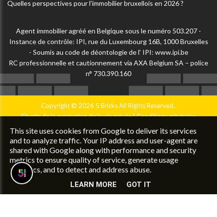
Quelles perspectives pour l'immobilier bruxellois en 2026 ?
Agent immobilier agréé en Belgique sous le numéro 503.207 -
Instance de contrôle: IPI, rue du Luxembourg 16B, 1000 Bruxelles
- Soumis au code de déontologie de l’ IPI:
www.ipi.be
RC professionnelle et cautionnement via AXA Belgium SA – police
n° 730.390.160
Copyright © 2026 5 Bricks All Rights Reserved.
Charte de la protection de la vie privée
|
Conditions générales
d'utilisation du site
|
Configuration des cookies
|
UP-TO-DATE
This site uses cookies from Google to deliver its services
WebDesign
and to analyze traffic. Your IP address and user-agent are
shared with Google along with performance and security
metrics to ensure quality of service, generate usage
statistics, and to detect and address abuse.
LEARN MORE
GOT IT