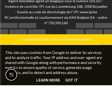
Agent immobilier agréé en Belgique sous le numéro 503.207 -
Instance de contrôle: IPI, rue du Luxembourg 16B, 1000 Bruxelles
- Soumis au code de déontologie de l’ IPI:
www.ipi.be
RC professionnelle et cautionnement via AXA Belgium SA – police
n° 730.390.160
Copyright © 2026 5 Bricks All Rights Reserved.
Charte de la protection de la vie privée
|
Conditions générales
d'utilisation du site
|
Configuration des cookies
|
UP-TO-DATE
This site uses cookies from Google to deliver its services
WebDesign
and to analyze traffic. Your IP address and user-agent are
shared with Google along with performance and security
metrics to ensure quality of service, generate usage
statistics, and to detect and address abuse.
LEARN MORE
GOT IT