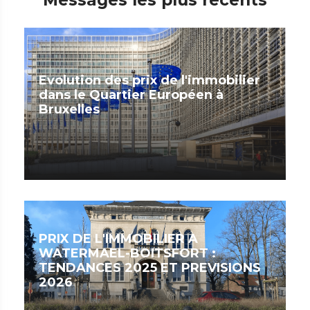
Evolution des prix de l'immobilier
dans le Quartier Européen à
Bruxelles
PRIX DE L'IMMOBILIER A
WATERMAEL-BOITSFORT :
TENDANCES 2025 ET PREVISIONS
2026